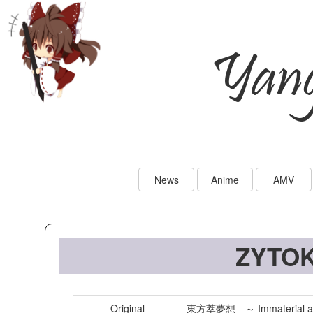
Yan
News
Anime
AMV
ZYTOK
Original
東方萃夢想 ～ Immaterial and 