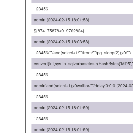
123456
admin (2024-02-15 18:01:58):
${874175878+919762824}
admin (2024-02-15 18:03:58):
123456/**/and(select+1/**/from/**/pg_sleep(2))>0/**/
convert(int,sys.fn_sqlvarbasetostr(HashBytes('MD5'
123456
admin'and(select+1)>0waitfor/**/delay'0:0:0 (2024-0
123456
admin (2024-02-15 18:01:59):
123456
admin (2024-02-15 18:01:59):