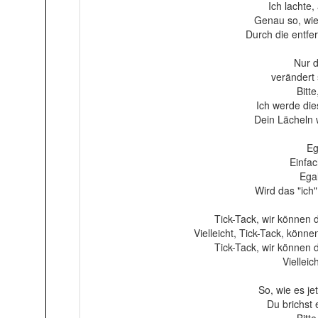
Ich lachte,
Genau so, wie
Durch die entfe
Nur d
verändert s
Bitte
Ich werde die
Dein Lächeln 
Eg
Einfac
Egal
Wird das "ich",
Tick-Tack, wir können d
Vielleicht, Tick-Tack, könne
Tick-Tack, wir können d
Vielleic
So, wie es jetz
Du brichst 