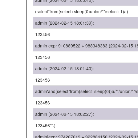
admin (2024-02-15 18:03:42):
(select*from(select+sleep(0)union/**/select+1)a)
admin (2024-02-15 18:01:39):
123456
admin expr 910889522 + 988348383 (2024-02-15 18
123456
admin (2024-02-15 18:01:40):
123456
admin'and(select*from(select+sleep(0))a/**/union/**/
123456
admin (2024-02-15 18:02:27):
123456'"\(
admin|expr 974267619 + 922884150 (2024-02-15 18