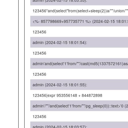
admin (2024-02-15 18:03:55):
123456"and(select*from(select+sleep(2))a/**/union/**
<%- 857798669+957735771 %> (2024-02-15 18:01:
123456
admin (2024-02-15 18:01:54):
123456
admin'and(select'1'from/**/cast(md5(1337572161)as/*
123456
admin (2024-02-15 18:01:55):
123456|expr 953556148 + 844872898
admin'/**/and(select'1'from/**/pg_sleep(0))::text>'0 
123456
admin (2024-02-15 18:03:57):