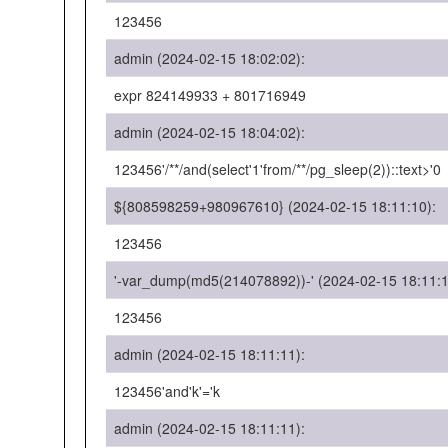
123456
admin (2024-02-15 18:02:02):
expr 824149933 + 801716949
admin (2024-02-15 18:04:02):
123456'/**/and(select'1'from/**/pg_sleep(2))::text>'0
${808598259+980967610} (2024-02-15 18:11:10):
123456
'-var_dump(md5(214078892))-' (2024-02-15 18:11:1
123456
admin (2024-02-15 18:11:11):
123456'and'k'='k
admin (2024-02-15 18:11:11):