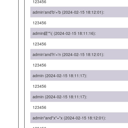
123456
admin'and'b'='b (2024-02-15 18:12:01):
123456
admin鎈'"\( (2024-02-15 18:11:16):
123456
admin'and'h'='n (2024-02-15 18:12:01):
123456
admin (2024-02-15 18:11:17):
123456
admin (2024-02-15 18:11:17):
123456
admin"and"x"="x (2024-02-15 18:12:01):