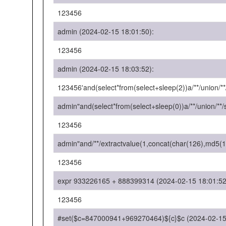
123456
admin (2024-02-15 18:01:50):
123456
admin (2024-02-15 18:03:52):
123456'and(select*from(select+sleep(2))a/**/union/**
admin"and(select*from(select+sleep(0))a/**/union/**
123456
admin"and/**/extractvalue(1,concat(char(126),md5(
123456
expr 933226165 + 888399314 (2024-02-15 18:01:52
123456
#set($c=847000941+969270464)${c}$c (2024-02-15 